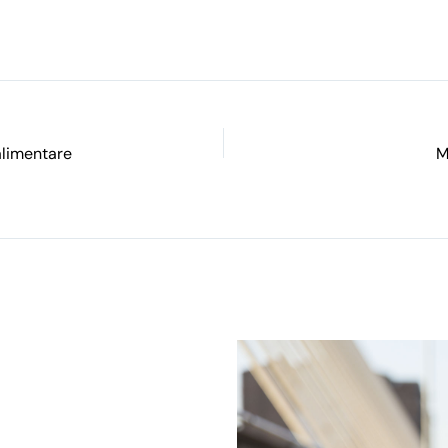
 alimentare
M