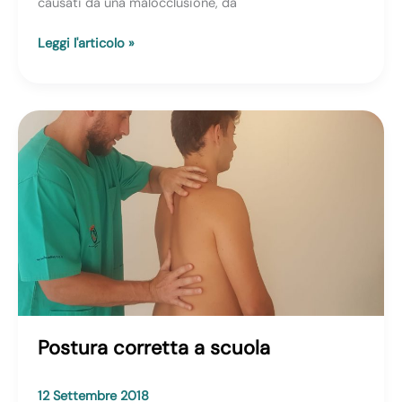
causati da una malocclusione, da
Problemi
Leggi l'articolo »
di
postura
–
Risolvere
problema
con
l’Osteopatia
Postura corretta a scuola
12 Settembre 2018