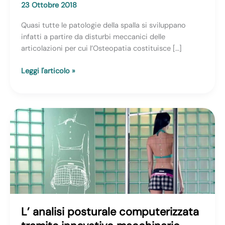
23 Ottobre 2018
Quasi tutte le patologie della spalla si sviluppano
infatti a partire da disturbi meccanici delle
articolazioni per cui l’Osteopatia costituisce […]
Il
Leggi l'articolo »
male
alla
spalla
costituisce
un
motivo
di
consultazione
molto
frequente
in
uno
L’ analisi posturale computerizzata
studio