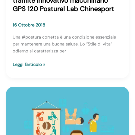
tramite innovativo macchinario
osteopatico
GPS 120 Postural Lab Chinesport
16 Ottobre 2018
Una #postura corretta è una condizione essenziale
per mantenere una buona salute. Lo “Stile di vita”
odierno si caratterizza per
L’
Leggi l'articolo »
analisi
posturale
computerizzata
tramite
innovativo
macchinario
GPS
120
Postural
Lab