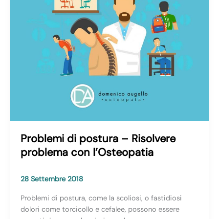
Chinesport
Problemi di postura – Risolvere
problema con l’Osteopatia
28 Settembre 2018
Problemi di postura, come la scoliosi, o fastidiosi
dolori come torcicollo e cefalee, possono essere