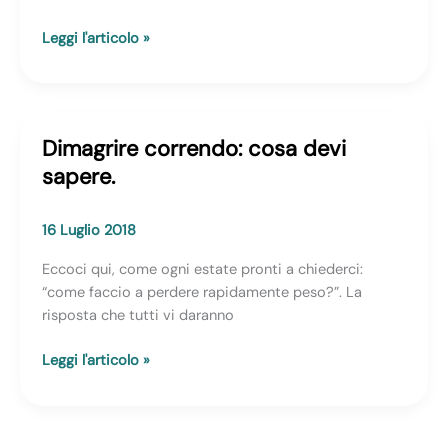
I
Leggi l'articolo »
5
consigli
fondamentali
per
Dimagrire correndo: cosa devi
mantenersi
sapere.
in
forma
in
16 Luglio 2018
estate
Eccoci qui, come ogni estate pronti a chiederci:
“come faccio a perdere rapidamente peso?”. La
risposta che tutti vi daranno
Dimagrire
Leggi l'articolo »
correndo:
cosa
devi