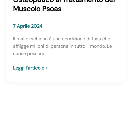
Muscolo Psoas
7 Aprile 2024
Il mal di schiena è una condizione diffusa che
affligge milioni di persone in tutto il mondo. Le
cause possono
Mal
Leggi l'articolo »
di
Schiena:
L’Approccio
Osteopatico
al
Trattamento
del
Muscolo