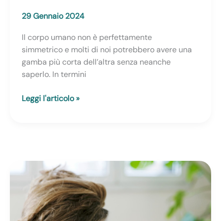
29 Gennaio 2024
Il corpo umano non è perfettamente
simmetrico e molti di noi potrebbero avere una
gamba più corta dell’altra senza neanche
saperlo. In termini
Una
Leggi l'articolo »
gamba
più
corta
dell’altra:
sfatiamo
un
mito!