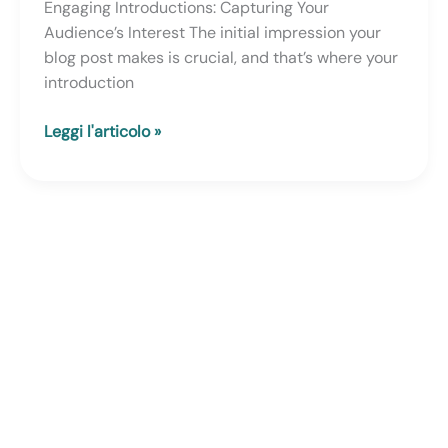
Engaging Introductions: Capturing Your
Audience’s Interest The initial impression your
blog post makes is crucial, and that’s where your
introduction
Mastering
Leggi l'articolo »
the
First
Impression:
Your
intriguing
post
title
goes
here