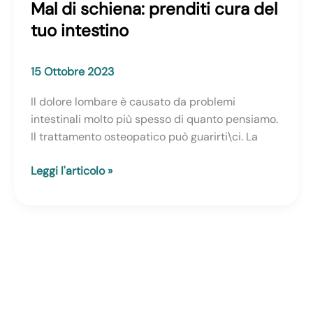
Mal di schiena: prenditi cura del
tuo intestino
15 Ottobre 2023
Il dolore lombare è causato da problemi
intestinali molto più spesso di quanto pensiamo.
Il trattamento osteopatico può guarirti\ci. La
Mal
Leggi l'articolo »
di
schiena:
prenditi
cura
del
tuo
intestino