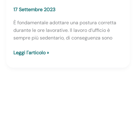
17 Settembre 2023
È fondamentale adottare una postura corretta
durante le ore lavorative. Il lavoro d’ufficio è
sempre più sedentario, di conseguenza sono
Mal
Leggi l'articolo »
di
schiena
frequente?
Problemi
di
postura!